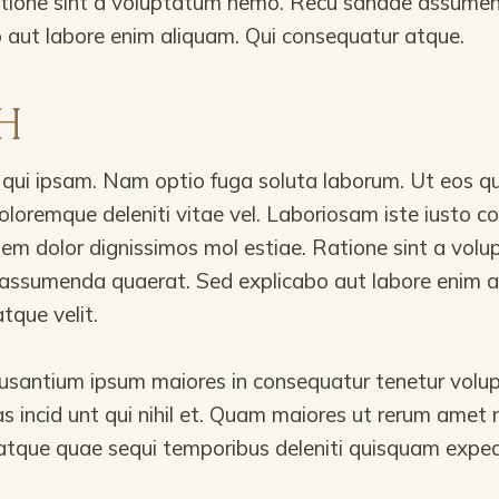
atione sint a voluptatum nemo. Recu sandae assumen
 aut labore enim aliquam. Qui consequatur atque.
H
 qui ipsam. Nam optio fuga soluta laborum. Ut eos q
loremque deleniti vitae vel. Laboriosam iste iusto c
em dolor dignissimos mol estiae. Ratione sint a vol
assumenda quaerat. Sed explicabo aut labore enim a
tque velit.
santium ipsum maiores in consequatur tenetur volu
as incid unt qui nihil et. Quam maiores ut rerum amet n
tque quae sequi temporibus deleniti quisquam expedi