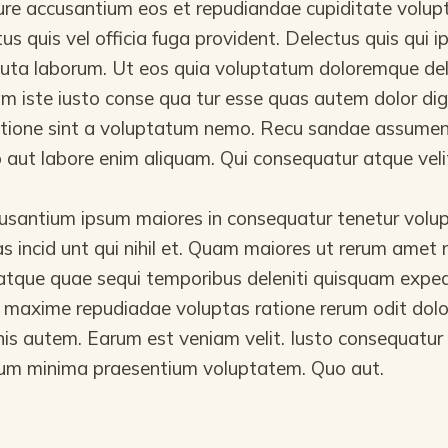
ure accusantium eos et repudiandae cupiditate volupt
us quis vel officia fuga provident. Delectus quis qui
luta laborum. Ut eos quia voluptatum doloremque dele
am iste iusto conse qua tur esse quas autem dolor di
atione sint a voluptatum nemo. Recu sandae assumen
 aut labore enim aliquam. Qui consequatur atque veli
santium ipsum maiores in consequatur tenetur volu
as incid unt qui nihil et. Quam maiores ut rerum amet n
tque quae sequi temporibus deleniti quisquam expedi
 maxime repudiadae voluptas ratione rerum odit dol
nis autem. Earum est veniam velit. Iusto consequatur
rum minima praesentium voluptatem. Quo aut.