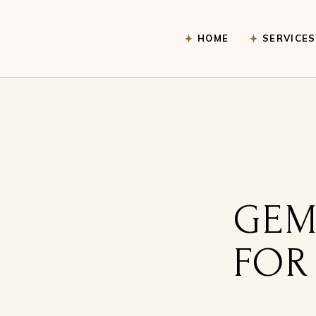
HOME
SERVICES
Inner Jour
Healing Vo
Dragons
Book me fo
GEM
FOR