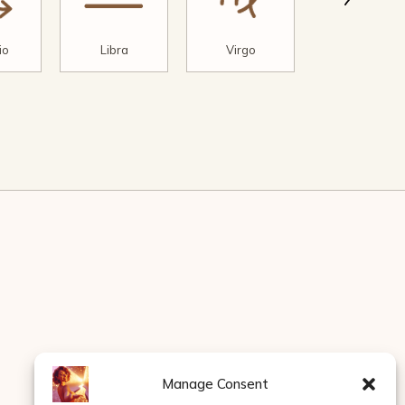
io
Libra
Virgo
Pisces
Manage Consent