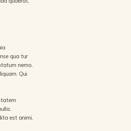
da quaerat.
uia
onse qua tur
uptatum nemo.
liquam. Qui
ptatem
ulla.
ta est animi.