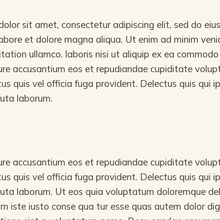
olor sit amet, consectetur adipiscing elit, sed do e
 labore et dolore magna aliqua. Ut enim ad minim veni
itation ullamco. laboris nisi ut aliquip ex ea commod
ure accusantium eos et repudiandae cupiditate volupt
us quis vel officia fuga provident. Delectus quis qui
luta laborum.
ure accusantium eos et repudiandae cupiditate volupt
us quis vel officia fuga provident. Delectus quis qui
luta laborum. Ut eos quia voluptatum doloremque dele
am iste iusto conse qua tur esse quas autem dolor di