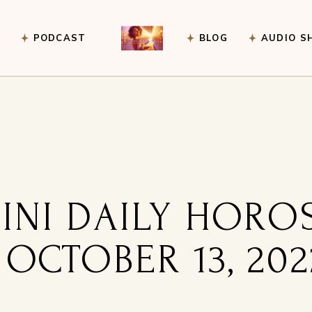
PODCAST
BLOG
AUDIO S
ney Guidance
ice
r an event
INI DAILY HORO
 OCTOBER 13, 202