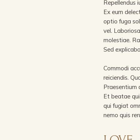
Repellendus i
Ex eum delect
optio fuga so
vel. Laborios
molestiae. R
Sed explicabo
Commodi accu
reiciendis. Qu
Praesentium a
Et beatae qui
qui fugiat om
nemo quis re