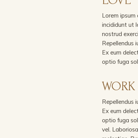
LOVE
Lorem ipsum d
incididunt ut
nostrud exerc
Repellendus i
Ex eum delect
optio fuga so
WORK
Repellendus i
Ex eum delect
optio fuga so
vel. Laborios