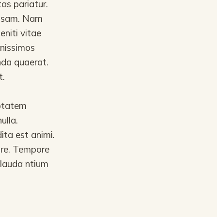
as pariatur.
 ipsam. Nam
niti vitae
gnissimos
da quaerat.
t.
ptatem
ulla.
ta est animi.
ore. Tempore
 lauda ntium