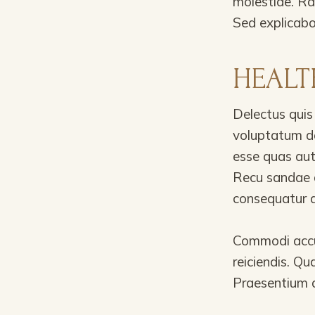
molestiae. R
Sed explicabo
HEALT
Delectus quis
voluptatum do
esse quas aut
Recu sandae 
consequatur a
Commodi accu
reiciendis. Qu
Praesentium a