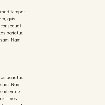
iusmod tempor
am, quis
o consequat.
as pariatur.
 ipsam. Nam
as pariatur.
 ipsam. Nam
niti vitae
gnissimos