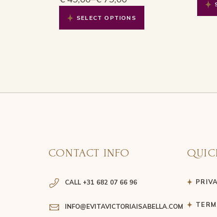
Price
€ 11
This
range:
thro
product
SELECT OPTIONS
€ 49,00
has
€ 14
through
multiple
€ 79,00
variants.
The
options
may
be
chosen
on
the
product
page
CONTACT INFO
QUIC
PRIV
CALL +31 682 07 66 96
TERM
INFO@EVITAVICTORIAISABELLA.COM