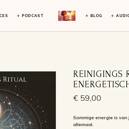
CES
PODCAST
BLOG
AUDI
Journey Guidance
g Voice
ns
e for an event
REINIGINGS 
ENERGETISC
€
59,00
Sommige energie is van j
allemaal.