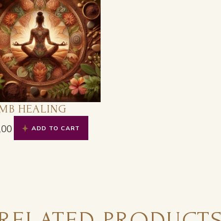
MB HEALING
,00
ADD TO CART
RELATED PRODUCT