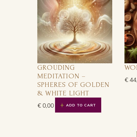
GROUDING
WO
MEDITATION –
€
44
SPHERES OF GOLDEN
& WHITE LIGHT
€
0,00
ADD TO CART