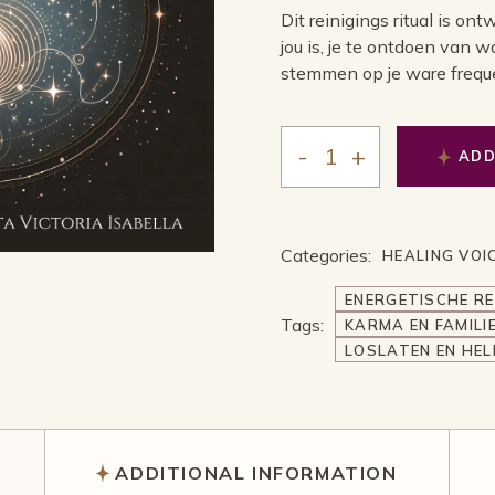
Dit reinigings ritual is o
jou is, je te ontdoen van w
stemmen op je ware freque
ADD
Reinigings Ritual – Een 
Categories:
HEALING VOI
ENERGETISCHE RE
Tags:
KARMA EN FAMILIE
LOSLATEN EN HEL
ADDITIONAL INFORMATION