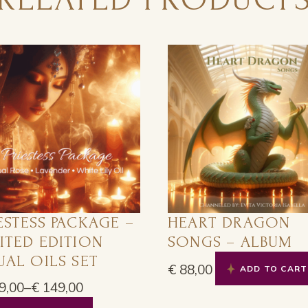
ESTESS PACKAGE –
HEART DRAGON
ITED EDITION
SONGS – ALBUM
UAL OILS SET
€
88,00
ADD TO CART
9,00
–
€
149,00
This
e: