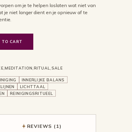
ntworpen om je te helpen loslaten wat niet van
at je niet langer dient en je opnieuw af te
ntie.
 TO CART
Energetische Reset quantity
CE
,
MEDITATION
,
RITUAL
,
SALE
INIGING
INNERLIJKE BALANS
LIJNEN
LICHTTAAL
EN
REINIGINGSRITUEEL
REVIEWS (1)