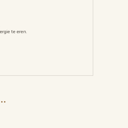
.
rgie te eren.
…