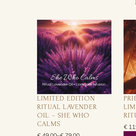
LIMITED EDITION
PRI
RITUAL LAVENDER
LIM
OIL – SHE WHO
RIT
CALMS
€
11
Price
rang
€
49,00
–
€
79,00