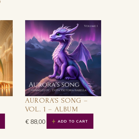
AURORA’S SONG –
VOL. 1 – ALBUM
€
88,00
ADD TO CART